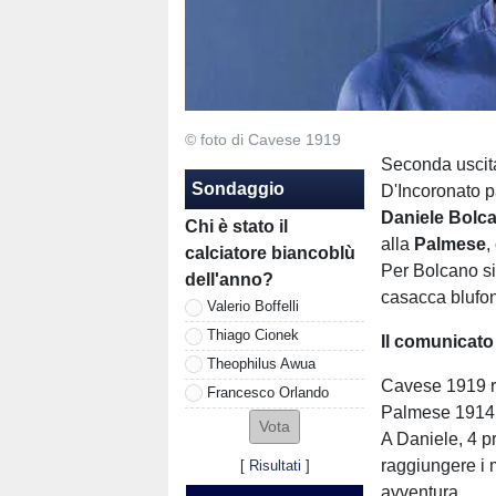
© foto di Cavese 1919
Seconda uscit
Sondaggio
D'Incoronato pa
Daniele Bolc
Chi è stato il
alla
Palmese
,
calciatore biancoblù
Per Bolcano si
dell'anno?
casacca blufo
Valerio Boffelli
Thiago Cionek
Il comunicato 
Theophilus Awua
Cavese 1919 re
Francesco Orlando
Palmese 1914, 
A Daniele, 4 p
raggiungere i m
[
Risultati
]
avventura.