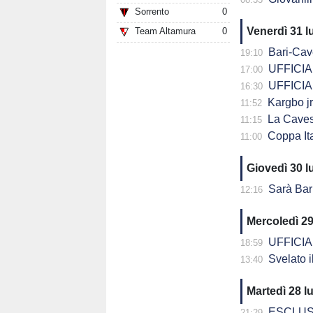
Sorrento
0
Venerdì 31 l
Team Altamura
0
Bari-Cavese a
19:10
UFFICIALE
17:00
UFFICIALE
16:30
Kargbo jr
11:52
La Cavese supe
11:15
Coppa Italia Se
11:00
Giovedì 30 l
Sarà Bari-Cavese la
12:16
Mercoledì 29
UFFICIALE
18:59
Svelato il
13:40
Martedì 28 l
ESCLUSIVA -
21:29