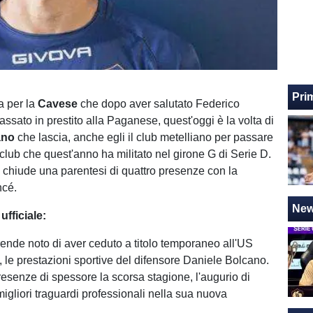
Pri
a per la
Cavese
che dopo aver salutato Federico
ssato in prestito alla Paganese, quest'oggi è la volta di
ano
che lascia, anche egli il club metelliano per passare
 club che quest'anno ha militato nel girone G di Serie D.
 chiude una parentesi di quattro presenze con la
ncé.
Ne
ufficiale:
nde noto di aver ceduto a titolo temporaneo all'US
le prestazioni sportive del difensore Daniele Bolcano.
resenze di spessore la scorsa stagione, l'augurio di
igliori traguardi professionali nella sua nuova