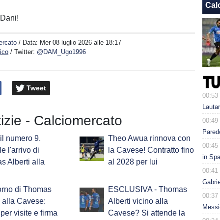
Cal
 Dani!
ercato
/ Data:
Mer 08 luglio 2026 alle 18:17
ico
/ Twitter:
@DAM_Ugo1996
Tweet
00:53
Lauta
tizie - Calciomercato
00:49
Parede
 il numero 9.
Theo Awua rinnova con
00:45
le l'arrivo di
la Cavese! Contratto fino
in Spa
 Alberti alla
al 2028 per lui
00:41
Gabri
iorno di Thomas
ESCLUSIVA - Thomas
00:37
i alla Cavese:
Alberti vicino alla
Messic
per visite e firma
Cavese? Si attende la