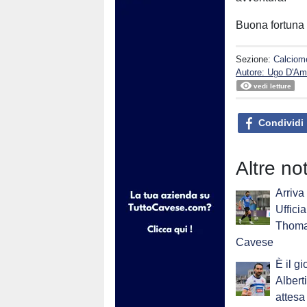
Buona fortuna
Sezione:
Calciom
Autore: Ugo D'Am
vedi letture
Condividi
Altre no
Arriva
Ufficia
Thomas
Cavese
È il g
Albert
attesa 