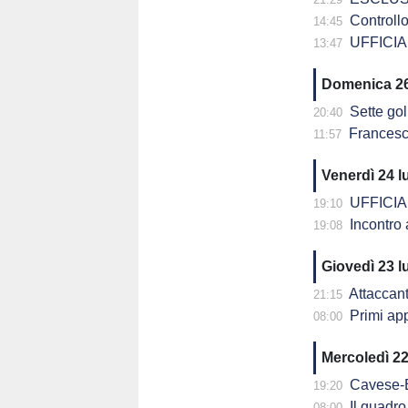
Controllo 
14:45
UFFICIAL
13:47
Domenica 26
Sette gol 
20:40
Francesco Maiol
11:57
Venerdì 24 l
UFFICIALE
19:10
Incontro 
19:08
Giovedì 23 l
Attaccante 
21:15
Primi ap
08:00
Mercoledì 22
Cavese-Equip
19:20
Il quadro c
08:00