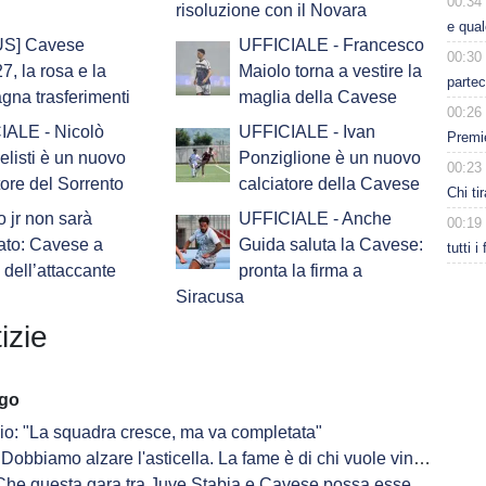
00:34
risoluzione con il Novara
e qua
S] Cavese
UFFICIALE - Francesco
00:30
7, la rosa e la
Maiolo torna a vestire la
partec
na trasferimenti
maglia della Cavese
00:26
IALE - Nicolò
UFFICIALE - Ivan
Premie
listi è un nuovo
Ponziglione è un nuovo
00:23
tore del Sorrento
calciatore della Cavese
Chi tir
 jr non sarà
UFFICIALE - Anche
00:19
ato: Cavese a
Guida saluta la Cavese:
tutti i
 dell’attaccante
pronta la firma a
Siracusa
izie
ago
io: "La squadra cresce, ma va completata"
Dobbiamo alzare l'asticella. La fame è di chi vuole vincere"
e questa gara tra Juve Stabia e Cavese possa essere un spot per il futuro"