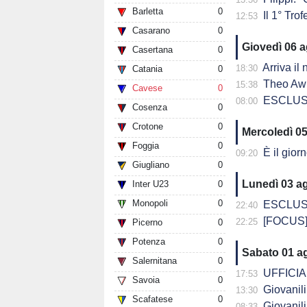
Barletta
0
Il 1° Trof
12:53
Casarano
0
Giovedì 06 
Casertana
0
Arriva il
18:30
Catania
0
Theo Awu
15:38
Cavese
0
ESCLUSIVA - D
08:00
Cosenza
0
Crotone
0
Mercoledì 0
Foggia
0
È il giorno
09:20
Giugliano
0
Lunedì 03 a
Inter U23
0
Monopoli
0
ESCLUSIVA - 
22:40
[FOCUS] 
22:25
Picerno
0
Potenza
0
Sabato 01 a
Salernitana
0
UFFICIALE
17:53
Savoia
0
Giovanili C
13:30
Scafatese
0
Giovanili C
08:33