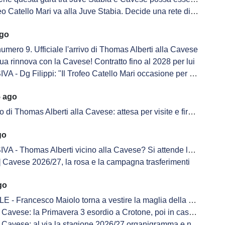
eo Catello Mari va alla Juve Stabia. Decide una rete di Sandrucci
ago
 numero 9. Ufficiale l'arrivo di Thomas Alberti alla Cavese
a rinnova con la Cavese! Contratto fino al 2028 per lui
g Filippi: "Il Trofeo Catello Mari occasione per unire due popoli nel suo ricordo"
5 ago
 di Thomas Alberti alla Cavese: attesa per visite e firma sul contratto
go
Thomas Alberti vicino alla Cavese? Si attende la risoluzione con il Novara
Cavese 2026/27, la rosa e la campagna trasferimenti
go
 - Francesco Maiolo torna a vestire la maglia della Cavese
avese: la Primavera 3 esordio a Crotone, poi in casa col Giugliano
avese: al via la stagione 2026/27 organigramma e novità sulle panchine