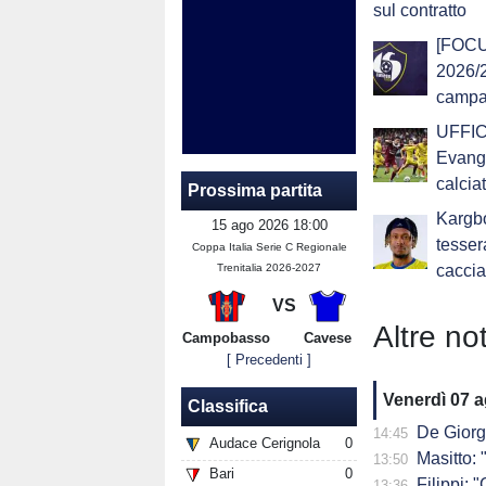
sul contratto
[FOCU
2026/2
campag
UFFIC
Evange
calcia
Prossima partita
Kargbo
15 ago 2026 18:00
tesser
Coppa Italia Serie C Regionale
Trenitalia 2026-2027
caccia
VS
Altre not
Campobasso
Cavese
[ Precedenti ]
Venerdì 07 
Classifica
De Giorg
14:45
Audace Cerignola
0
Masitto: "
13:50
Bari
0
Filippi: "Ch
13:36