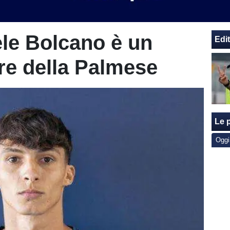
ele Bolcano è un
Edit
re della Palmese
Le p
Oggi