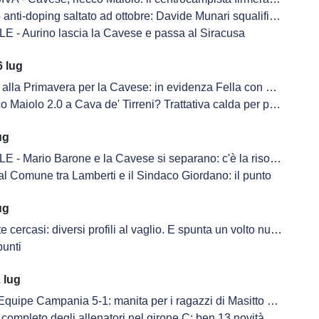
anti-doping saltato ad ottobre: Davide Munari squalificato 2 anni
E - Aurino lascia la Cavese e passa al Siracusa
 lug
alla Primavera per la Cavese: in evidenza Fella con una doppietta
o 2.0 a Cava de' Tirreni? Trattativa calda per portare il classe 2006 di nuovo in biancoblù
ug
 - Mario Barone e la Cavese si separano: c'è la risoluzione
al Comune tra Lamberti e il Sindaco Giordano: il punto
ug
cercasi: diversi profili al vaglio. E spunta un volto nuovo in ritiro
punti
 lug
e Campania 5-1: manita per i ragazzi di Masitto nel primo test ufficiale
ompleto degli allenatori nel girone C: ben 13 novità e poche conferme