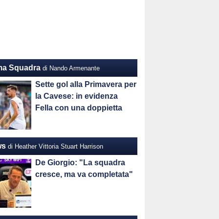
ma Squadra
di Nando Armenante
Sette gol alla Primavera per
la Cavese: in evidenza
Fella con una doppietta
ws
di Heather Vittoria Stuart Harrison
De Giorgio: "La squadra
cresce, ma va completata"