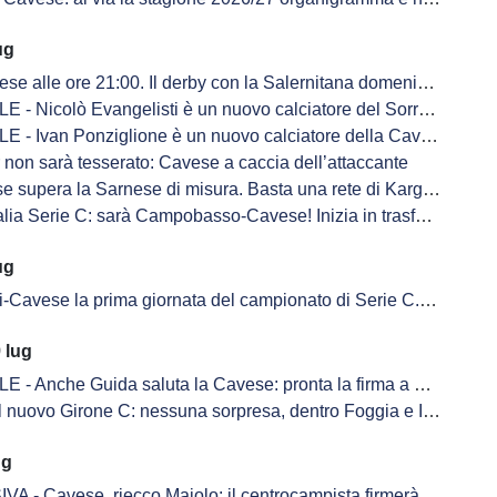
ug
lle ore 21:00. Il derby con la Salernitana domenica 6 settembre alle ore 15:00
 - Nicolò Evangelisti è un nuovo calciatore del Sorrento
 - Ivan Ponziglione è un nuovo calciatore della Cavese
 non sarà tesserato: Cavese a caccia dell’attaccante
ra la Sarnese di misura. Basta una rete di Kargbo JR a decidere l'allenamento congiunto
rie C: sarà Campobasso-Cavese! Inizia in trasferta la stagione 2026-2027 per gli aquilotti
ug
 prima giornata del campionato di Serie C. Derby con la Salernitana alla terza giornata, si chiude con il Giugliano
 lug
 - Anche Guida saluta la Cavese: pronta la firma a Siracusa
 nuovo Girone C: nessuna sorpresa, dentro Foggia e Inter U23
ug
 Cavese, riecco Maiolo: il centrocampista firmerà nelle prossime ore