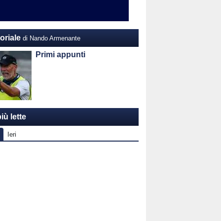
oriale
di Nando Armenante
Primi appunti
iù lette
Ieri