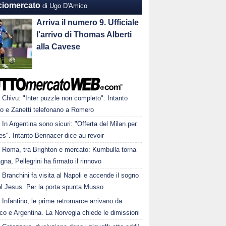
ciomercato
di Ugo D'Amico
Arriva il numero 9. Ufficiale
l'arrivo di Thomas Alberti
alla Cavese
Chivu: "Inter puzzle non completo". Intanto
ro e Zanetti telefonano a Romero
In Argentina sono sicuri: "Offerta del Milan per
s". Intanto Bennacer dice au revoir
Roma, tra Brighton e mercato: Kumbulla torna
gna, Pellegrini ha firmato il rinnovo
Branchini fa visita al Napoli e accende il sogno
el Jesus. Per la porta spunta Musso
Infantino, le prime retromarce arrivano da
o e Argentina. La Norvegia chiede le dimissioni