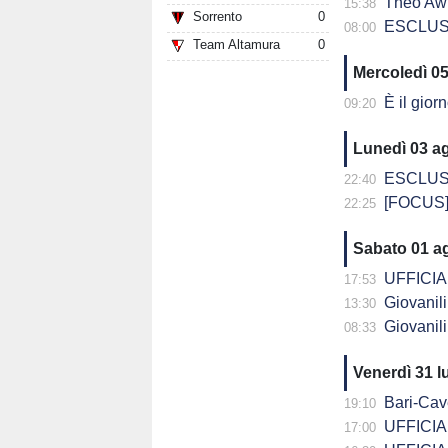
Theo Awu
15:38
Sorrento
0
ESCLUSIVA - D
08:00
Team Altamura
0
Mercoledì 0
È il giorno
09:20
Lunedì 03 a
ESCLUSIVA - 
22:40
[FOCUS] 
22:25
Sabato 01 a
UFFICIALE
17:53
Giovanili C
13:30
Giovanili C
08:33
Venerdì 31 l
Bari-Cavese a
19:10
UFFICIALE
17:00