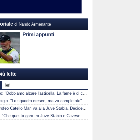
oriale
di Nando Armenante
Primi appunti
iù lette
Ieri
Masitto: "Dobbiamo alzare l'asticella. La fame è di chi vuole vincere"
orgio: "La squadra cresce, ma va completata"
Il 1° Trofeo Catello Mari va alla Juve Stabia. Decide una rete di Sandrucci
Filippi: "Che questa gara tra Juve Stabia e Cavese possa essere un spot per il futuro"