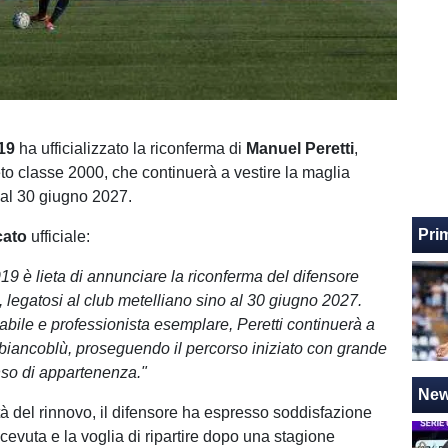
19
ha ufficializzato la riconferma di
Manuel Peretti
,
to classe 2000, che continuerà a vestire la maglia
 al 30 giugno 2027.
Pri
cato
ufficiale:
9 è lieta di annunciare la riconferma del difensore
, legatosi al club metelliano sino al 30 giugno 2027.
dabile e professionista esemplare, Peretti continuerà a
i biancoblù, proseguendo il percorso iniziato con grande
so di appartenenza."
Ne
ità del rinnovo, il difensore ha espresso soddisfazione
ricevuta e la voglia di ripartire dopo una stagione