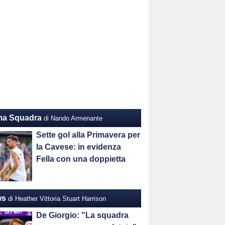
ma Squadra
di Nando Armenante
Sette gol alla Primavera per
la Cavese: in evidenza
Fella con una doppietta
ws
di Heather Vittoria Stuart Harrison
De Giorgio: "La squadra