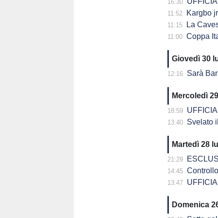
UFFICIALE
16:30
Kargbo jr
11:52
La Cavese supe
11:15
Coppa Italia Se
11:00
Giovedì 30 l
Sarà Bari-Cavese la
12:16
Mercoledì 29
UFFICIALE
18:59
Svelato il
13:40
Martedì 28 l
ESCLUSIVA -
21:29
Controllo 
14:45
UFFICIAL
13:47
Domenica 26