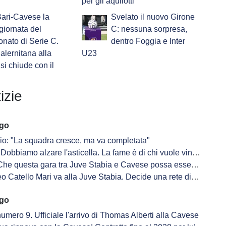
per gli aquilotti
ari-Cavese la
Svelato il nuovo Girone
giornata del
C: nessuna sorpresa,
nato di Serie C.
dentro Foggia e Inter
alernitana alla
U23
 si chiude con il
izie
ago
io: "La squadra cresce, ma va completata"
Dobbiamo alzare l'asticella. La fame è di chi vuole vincere"
e questa gara tra Juve Stabia e Cavese possa essere un spot per il futuro"
eo Catello Mari va alla Juve Stabia. Decide una rete di Sandrucci
ago
 numero 9. Ufficiale l'arrivo di Thomas Alberti alla Cavese