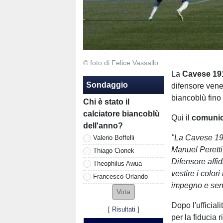
© foto di Felice Vassallo
La
Cavese 19
Sondaggio
difensore vene
biancoblù fino
Chi è stato il
calciatore biancoblù
Qui il
comuni
dell'anno?
"La Cavese 191
Valerio Boffelli
Manuel Peretti
Thiago Cionek
Difensore affi
Theophilus Awua
vestire i color
Francesco Orlando
impegno e sen
Dopo l'ufficial
[
Risultati
]
per la fiducia 