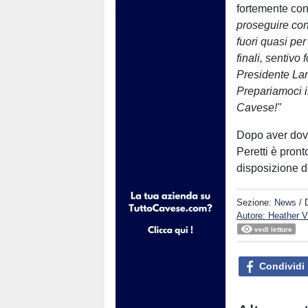
fortemente cond
proseguire con
fuori quasi per
finali, sentivo 
Presidente Lamb
Prepariamoci i
Cavese!"
Dopo aver dovu
Peretti è pron
disposizione d
Sezione:
News
/ 
Autore: Heather Vi
vedi letture
Condividi