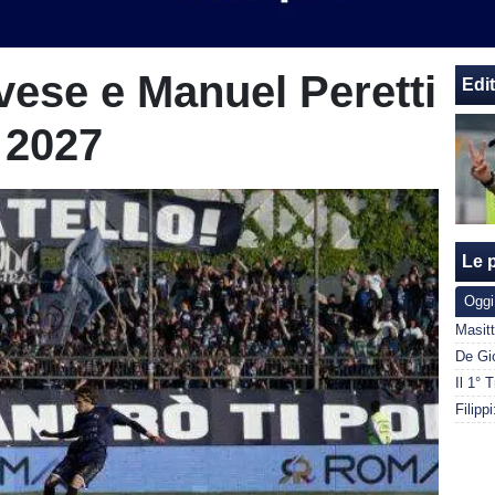
avese e Manuel Peretti
Edit
 2027
Le p
Oggi
De Gi