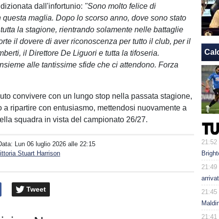
izionata dall'infortunio:
"Sono molto felice di
 questa maglia. Dopo lo scorso anno, dove sono stato
 tutta la stagione, rientrando solamente nelle battaglie
forte il dovere di aver riconoscenza per tutto il club, per il
Cal
erti, il Direttore De Liguori e tutta la tifoseria.
nsieme alle tantissime sfide che ci attendono. Forza
to convivere con un lungo stop nella passata stagione,
to a ripartire con entusiasmo, mettendosi nuovamente a
ella squadra in vista del campionato 26/27.
21:52
Data:
Lun 06 luglio 2026 alle 22:15
ttoria Stuart Harrison
Bright
21:49
arriva
Tweet
21:45
Maldin
21:41