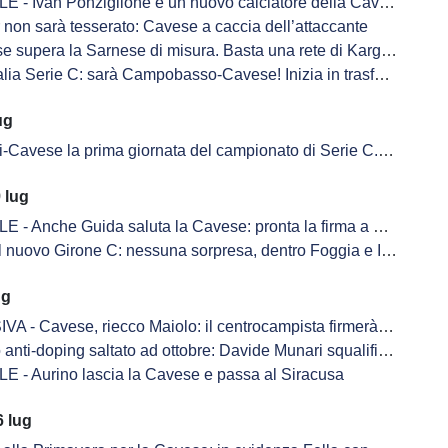
 - Ivan Ponziglione è un nuovo calciatore della Cavese
 non sarà tesserato: Cavese a caccia dell’attaccante
ra la Sarnese di misura. Basta una rete di Kargbo JR a decidere l'allenamento congiunto
rie C: sarà Campobasso-Cavese! Inizia in trasferta la stagione 2026-2027 per gli aquilotti
ug
 prima giornata del campionato di Serie C. Derby con la Salernitana alla terza giornata, si chiude con il Giugliano
 lug
 - Anche Guida saluta la Cavese: pronta la firma a Siracusa
 nuovo Girone C: nessuna sorpresa, dentro Foggia e Inter U23
ug
 Cavese, riecco Maiolo: il centrocampista firmerà nelle prossime ore
anti-doping saltato ad ottobre: Davide Munari squalificato 2 anni
E - Aurino lascia la Cavese e passa al Siracusa
 lug