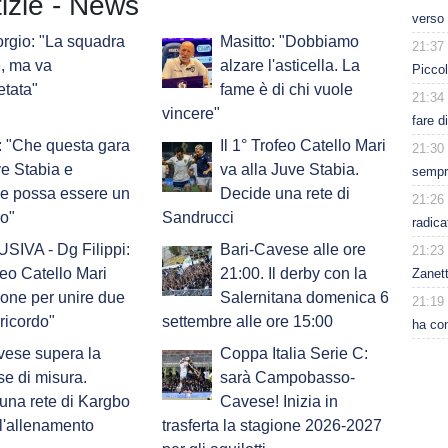
tizie - News
verso 
rgio: "La squadra
Masitto: "Dobbiamo
21:37
, ma va
alzare l'asticella. La
Piccol
tata"
fame è di chi vuole
21:34
vincere"
fare d
i: "Che questa gara
Il 1° Trofeo Catello Mari
21:30
ve Stabia e
va alla Juve Stabia.
sempr
e possa essere un
Decide una rete di
21:26
ro"
Sandrucci
radica
IVA - Dg Filippi:
Bari-Cavese alle ore
21:23
ofeo Catello Mari
21:00. Il derby con la
Zanet
one per unire due
Salernitana domenica 6
21:19
ricordo"
settembre alle ore 15:00
ha con
vese supera la
Coppa Italia Serie C:
e di misura.
sarà Campobasso-
una rete di Kargbo
Cavese! Inizia in
l'allenamento
trasferta la stagione 2026-2027