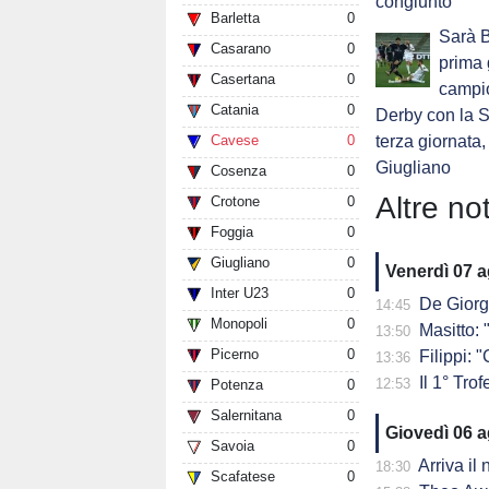
congiunto
Barletta
0
Sarà B
Casarano
0
prima 
Casertana
0
campio
Catania
0
Derby con la S
Cavese
0
terza giornata,
Giugliano
Cosenza
0
Altre not
Crotone
0
Foggia
0
Giugliano
0
Venerdì 07 
Inter U23
0
De Giorg
14:45
Monopoli
0
Masitto: "
13:50
Picerno
0
Filippi: "Ch
13:36
Il 1° Trof
12:53
Potenza
0
Salernitana
0
Giovedì 06 
Savoia
0
Arriva il
18:30
Scafatese
0