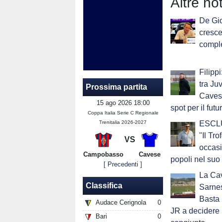
Altre no
De Gio
cresce
comple
Filipp
tra Ju
Prossima partita
Caves
15 ago 2026 18:00
spot per il futu
Coppa Italia Serie C Regionale
Trenitalia 2026-2027
ESCLUS
"Il Tr
VS
occasi
Campobasso
Cavese
popoli nel suo 
[ Precedenti ]
La Ca
Classifica
Sarnes
Basta 
Audace Cerignola
0
JR a decidere 
Bari
0