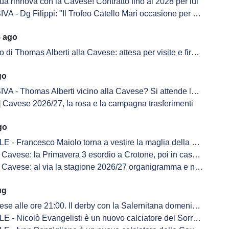
a rinnova con la Cavese! Contratto fino al 2028 per lui
g Filippi: "Il Trofeo Catello Mari occasione per unire due popoli nel suo ricordo"
5 ago
 di Thomas Alberti alla Cavese: attesa per visite e firma sul contratto
go
Thomas Alberti vicino alla Cavese? Si attende la risoluzione con il Novara
Cavese 2026/27, la rosa e la campagna trasferimenti
go
 - Francesco Maiolo torna a vestire la maglia della Cavese
avese: la Primavera 3 esordio a Crotone, poi in casa col Giugliano
avese: al via la stagione 2026/27 organigramma e novità sulle panchine
ug
lle ore 21:00. Il derby con la Salernitana domenica 6 settembre alle ore 15:00
 - Nicolò Evangelisti è un nuovo calciatore del Sorrento