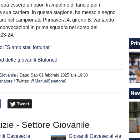
otrà essere un buon trampolino di lancio per il
a sua carriera. In questa stagione, ha messo a segno
ure
nel campionato Primavera 4, girone B, vantando
convocazioni in prima squadra nel corso del
023-24.
Pri
: "Siamo stati fortunati"
d delle giovanili Blufoncé
Giovanile
/ Data:
Sab 01 febbraio 2025 alle 19:30
enatore
/ Twitter:
@ManuelSenatore0
Ne
Tweet
tizie - Settore Giovanile
ili Cavese: la
Giovanili Cavese: al via