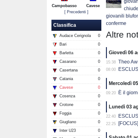
giovan
Campobasso
Cavese
chiude
[ Precedenti ]
giovanili blufo
conferme
Classifica
Altre not
Audace Cerignola
0
Bari
0
Giovedì 06 
Barletta
0
Casarano
0
Theo Awu
15:38
ESCLUSIVA - D
08:00
Casertana
0
Catania
0
Mercoledì 0
Cavese
0
È il giorno
09:20
Cosenza
0
Crotone
0
Lunedì 03 a
Foggia
0
ESCLUSIVA - 
22:40
Giugliano
0
[FOCUS] 
22:25
Inter U23
0
Sabato 01 a