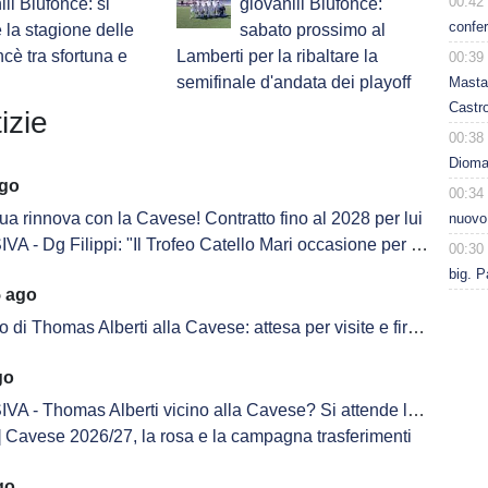
00:42
ili Blufoncè: si
giovanili Blufoncè:
confer
 la stagione delle
sabato prossimo al
ncè tra sfortuna e
Lamberti per la ribaltare la
00:39
semifinale d'andata dei playoff
Masta
Castro
izie
00:38
Dioman
ago
00:34
a rinnova con la Cavese! Contratto fino al 2028 per lui
nuovo
g Filippi: "Il Trofeo Catello Mari occasione per unire due popoli nel suo ricordo"
00:30
big. P
5 ago
 di Thomas Alberti alla Cavese: attesa per visite e firma sul contratto
go
Thomas Alberti vicino alla Cavese? Si attende la risoluzione con il Novara
Cavese 2026/27, la rosa e la campagna trasferimenti
go