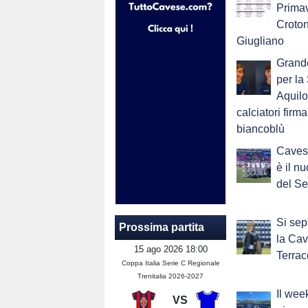
Primav
Croton
Giugliano
Grand
per la
Aquilo
calciatori firm
biancoblù
Caves
è il n
del Se
Si sep
Prossima partita
la Cav
15 ago 2026 18:00
Terrac
Coppa Italia Serie C Regionale
Trenitalia 2026-2027
Il wee
VS