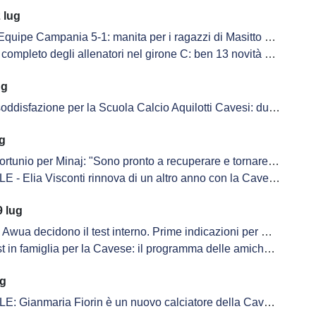
 lug
e Campania 5-1: manita per i ragazzi di Masitto nel primo test ufficiale
ompleto degli allenatori nel girone C: ben 13 novità e poche conferme
ug
zione per la Scuola Calcio Aquilotti Cavesi: due calciatori firmano per l'Under 15 biancoblù
ug
rtunio per Minaj: "Sono pronto a recuperare e tornare più forte che mai"
 - Elia Visconti rinnova di un altro anno con la Cavese
 lug
wua decidono il test interno. Prime indicazioni per Masitto
t in famiglia per la Cavese: il programma delle amichevoli
ug
: Gianmaria Fiorin è un nuovo calciatore della Cavese