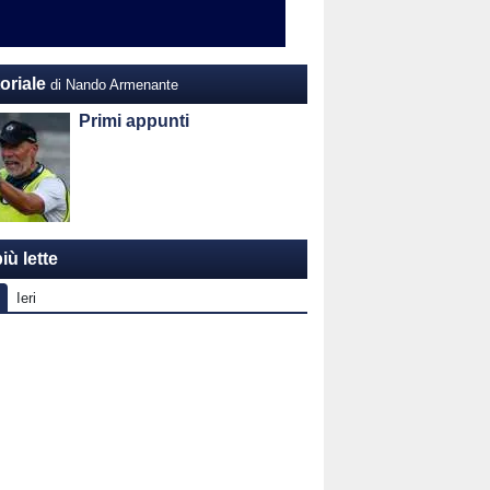
oriale
di Nando Armenante
Primi appunti
iù lette
Ieri