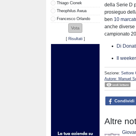
Thiago Cionek
della Serie D p
Theophilus Awua
prosieguo dell
Francesco Orlando
ben
10 marcat
anche diverse 
campionato 2
[
Risultati
]
Di Donato
Il weeken
Sezione:
Settore 
Autore: Manuel S
vedi letture
Condividi
Altre no
Giovan