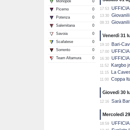
Monopoli
0
UFFICIALE
17:53
Picerno
0
Giovanili C
13:30
Potenza
0
Giovanili C
08:33
Salernitana
0
Savoia
0
Venerdì 31 l
Scafatese
0
Bari-Cavese a
19:10
Sorrento
0
UFFICIALE
17:00
Team Altamura
0
UFFICIALE
16:30
Kargbo jr
11:52
La Cavese supe
11:15
Coppa Italia Se
11:00
Giovedì 30 l
Sarà Bari-Cavese la
12:16
Mercoledì 29
UFFICIALE
18:59