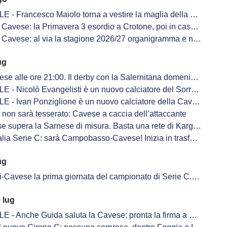
 - Francesco Maiolo torna a vestire la maglia della Cavese
avese: la Primavera 3 esordio a Crotone, poi in casa col Giugliano
avese: al via la stagione 2026/27 organigramma e novità sulle panchine
ug
lle ore 21:00. Il derby con la Salernitana domenica 6 settembre alle ore 15:00
 - Nicolò Evangelisti è un nuovo calciatore del Sorrento
 - Ivan Ponziglione è un nuovo calciatore della Cavese
 non sarà tesserato: Cavese a caccia dell’attaccante
ra la Sarnese di misura. Basta una rete di Kargbo JR a decidere l'allenamento congiunto
rie C: sarà Campobasso-Cavese! Inizia in trasferta la stagione 2026-2027 per gli aquilotti
ug
 prima giornata del campionato di Serie C. Derby con la Salernitana alla terza giornata, si chiude con il Giugliano
 lug
 - Anche Guida saluta la Cavese: pronta la firma a Siracusa