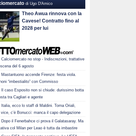
ciomercato
di Ugo D'Amico
Theo Awua rinnova con la
Cavese! Contratto fino al
2028 per lui
Calciomercato no stop - Indiscrezioni, trattative
oscena del 6 agosto
Mastantuono accende Firenze: festa viola.
noni “imbestialito” con Commisso
Il caso Esposito non si chiude: durissimo botta
osta tra Cagliari e agente
Italia, ecco lo staff di Maldini. Torna Oriali,
i vice, c’è Bonucci: manca il capo delegazione
Dopo il Fenerbahce ci prova il Galatasaray. Ma
ttativa col Milan per Leao è tutta da imbastire