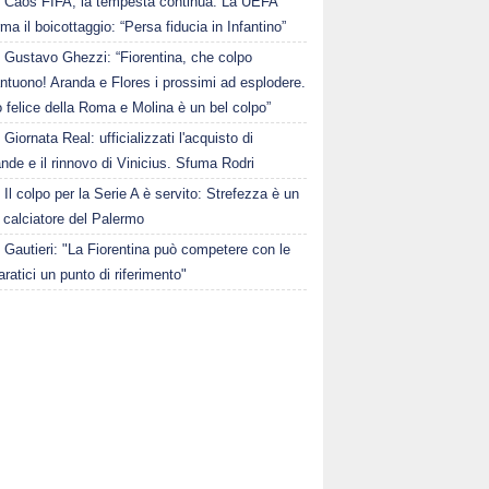
Caos FIFA, la tempesta continua. La UEFA
ma il boicottaggio: “Persa fiducia in Infantino”
Gustavo Ghezzi: “Fiorentina, che colpo
ntuono! Aranda e Flores i prossimi ad esplodere.
 felice della Roma e Molina è un bel colpo”
Giornata Real: ufficializzati l'acquisto di
de e il rinnovo di Vinicius. Sfuma Rodri
Il colpo per la Serie A è servito: Strefezza è un
 calciatore del Palermo
Gautieri: "La Fiorentina può competere con le
aratici un punto di riferimento"