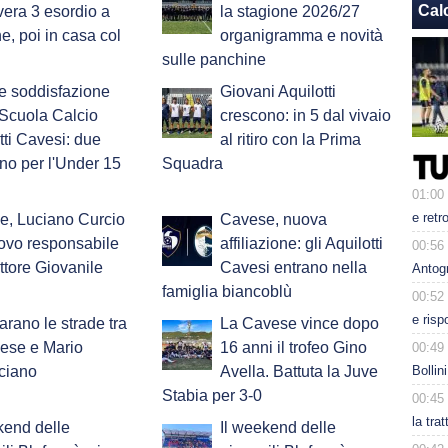
Cal
era 3 esordio a
la stagione 2026/27
e, poi in casa col
organigramma e novità
sulle panchine
e soddisfazione
​Giovani Aquilotti
 Scuola Calcio
crescono: in 5 dal vivaio
tti Cavesi: due
al ritiro con la Prima
ano per l'Under 15
Squadra
01:00
e retr
e, Luciano Curcio
Cavese, nuova
uovo responsabile
affiliazione: gli Aquilotti
00:56
ttore Giovanile
Cavesi entrano nella
Antog
famiglia biancoblù
00:52
e risp
arano le strade tra
La Cavese vince dopo
ese e Mario
16 anni il trofeo Gino
00:49
ciano
Avella. Battuta la Juve
Bollin
Stabia per 3-0
00:45
la tra
kend delle
Il weekend delle