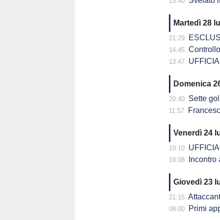
Svelato il
13:40
Martedì 28 l
ESCLUSIVA -
21:29
Controllo 
14:45
UFFICIAL
13:47
Domenica 26
Sette gol 
20:40
Francesco Maiol
11:57
Venerdì 24 l
UFFICIALE
19:10
Incontro 
19:08
Giovedì 23 l
Attaccante 
21:15
Primi ap
08:00