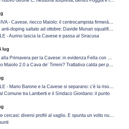
 nuovo Girone C: nessuna sorpresa, dentro Foggia e Inter U23
ug
 Cavese, riecco Maiolo: il centrocampista firmerà nelle prossime ore
anti-doping saltato ad ottobre: Davide Munari squalificato 2 anni
E - Aurino lascia la Cavese e passa al Siracusa
 lug
alla Primavera per la Cavese: in evidenza Fella con una doppietta
o 2.0 a Cava de' Tirreni? Trattativa calda per portare il classe 2006 di nuovo in biancoblù
ug
 - Mario Barone e la Cavese si separano: c'è la risoluzione
al Comune tra Lamberti e il Sindaco Giordano: il punto
ug
cercasi: diversi profili al vaglio. E spunta un volto nuovo in ritiro
punti