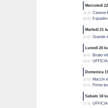
Mercoledì 22
Cavese-Equip
19:20
Il quadro c
08:00
Martedì 21 l
Grande soddisfa
23:52
Lunedì 20 l
Brutto info
20:57
UFFICIALE
19:47
Domenica 19
Macchi e A
22:02
Primo tes
10:01
Sabato 18 l
UFFICIALE
17:16