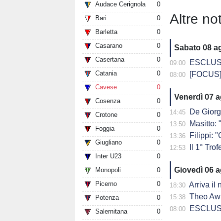
Audace Cerignola
0
Altre not
Bari
0
Barletta
0
Casarano
0
Sabato 08 a
Casertana
0
ESCLUSIVA - DG
09:00
Catania
0
[FOCUS] 
08:00
Cavese
0
Venerdì 07 
Cosenza
0
De Giorg
14:45
Crotone
0
Masitto: "
13:50
Foggia
0
Filippi: "Ch
13:36
Giugliano
0
Il 1° Trof
12:53
Inter U23
0
Giovedì 06 
Monopoli
0
Picerno
0
Arriva il
18:30
Theo Awu
15:38
Potenza
0
ESCLUSIVA - D
08:00
Salernitana
0