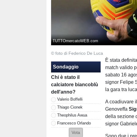
TUTTOmercatoWEB.com
© foto di Federico De Luca
È stata definita
Sondaggio
match valido pe
sabato 16 agost
Chi è stato il
signor Felipe 
calciatore biancoblù
la gara tra luc
dell'anno?
Valerio Boffelli
A coadiuvare i
Thiago Cionek
Genoveffa
Sig
Theophilus Awua
della sezione 
Francesco Orlando
signor Gabrie
Sono due i pre