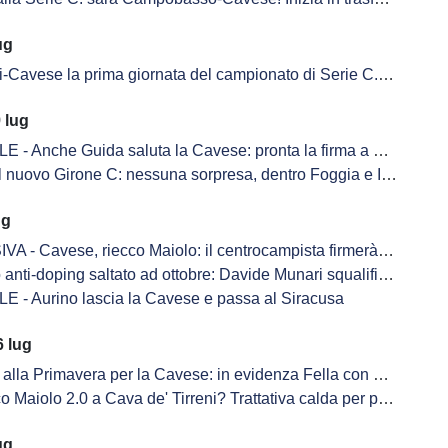
ug
 prima giornata del campionato di Serie C. Derby con la Salernitana alla terza giornata, si chiude con il Giugliano
 lug
 - Anche Guida saluta la Cavese: pronta la firma a Siracusa
 nuovo Girone C: nessuna sorpresa, dentro Foggia e Inter U23
ug
 Cavese, riecco Maiolo: il centrocampista firmerà nelle prossime ore
anti-doping saltato ad ottobre: Davide Munari squalificato 2 anni
E - Aurino lascia la Cavese e passa al Siracusa
 lug
alla Primavera per la Cavese: in evidenza Fella con una doppietta
o 2.0 a Cava de' Tirreni? Trattativa calda per portare il classe 2006 di nuovo in biancoblù
ug