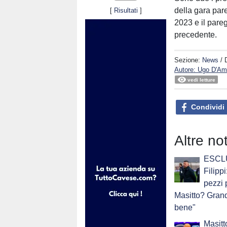
della gara par
[
Risultati
]
2023 e il pareg
precedente.
Sezione:
News
/ 
Autore: Ugo D'Am
vedi letture
Condividi
Altre no
ESCLU
Filippi
pezzi 
Masitto? Grand
bene"
Masit