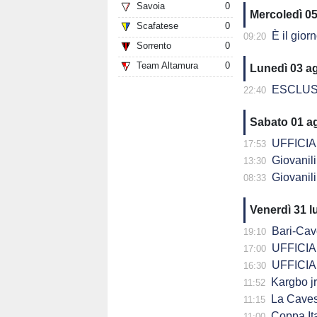
Savoia
0
Mercoledì 0
Scafatese
0
È il giorno
09:20
Sorrento
0
Team Altamura
0
Lunedì 03 a
ESCLUSIVA - 
22:40
Sabato 01 a
UFFICIALE
17:53
Giovanili C
13:30
Giovanili C
08:33
Venerdì 31 l
Bari-Cavese a
19:10
UFFICIALE
17:00
UFFICIALE
16:30
Kargbo jr
11:52
La Cavese supe
11:15
Coppa Italia Se
11:00