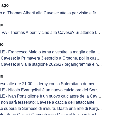
5 ago
 di Thomas Alberti alla Cavese: attesa per visite e firma sul contratto
go
Thomas Alberti vicino alla Cavese? Si attende la risoluzione con il Novara
go
 - Francesco Maiolo torna a vestire la maglia della Cavese
avese: la Primavera 3 esordio a Crotone, poi in casa col Giugliano
avese: al via la stagione 2026/27 organigramma e novità sulle panchine
ug
lle ore 21:00. Il derby con la Salernitana domenica 6 settembre alle ore 15:00
 - Nicolò Evangelisti è un nuovo calciatore del Sorrento
 - Ivan Ponziglione è un nuovo calciatore della Cavese
 non sarà tesserato: Cavese a caccia dell’attaccante
ra la Sarnese di misura. Basta una rete di Kargbo JR a decidere l'allenamento congiunto
rie C: sarà Campobasso-Cavese! Inizia in trasferta la stagione 2026-2027 per gli aquilotti