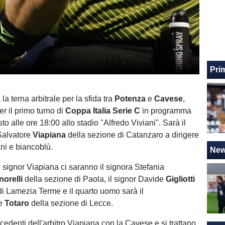
Pri
 la terna arbitrale per la sfida tra
Potenza
e
Cavese
,
r il primo turno di
Coppa Italia Serie C
in programma
o alle ore 18:00 allo stadio "Alfredo Viviani". Sarà il
Salvatore
Viapiana
della sezione di Catanzaro a dirigere
ani e biancoblù.
Ne
l signor Viapiana ci saranno il signora Stefania
norelli
della sezione di Paola, il signor Davide
Gigliotti
di Lamezia Terme e il quarto uomo sarà il
le
Totaro
della sezione di Lecce.
cedenti dell'arbitro Viapiana con la Cavese e si trattano