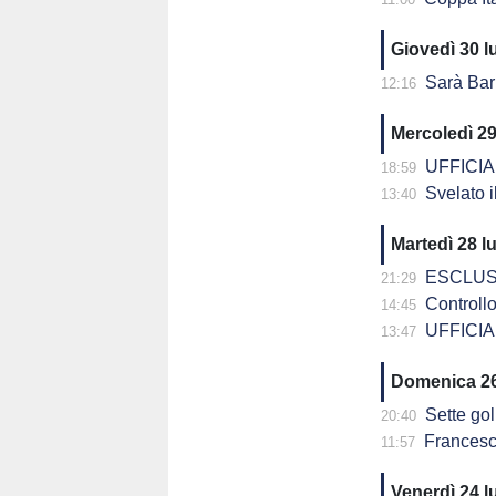
Giovedì 30 l
Sarà Bari-Cavese la
12:16
Mercoledì 29
UFFICIALE
18:59
Svelato il
13:40
Martedì 28 l
ESCLUSIVA -
21:29
Controllo 
14:45
UFFICIAL
13:47
Domenica 26
Sette gol 
20:40
Francesco Maiol
11:57
Venerdì 24 l