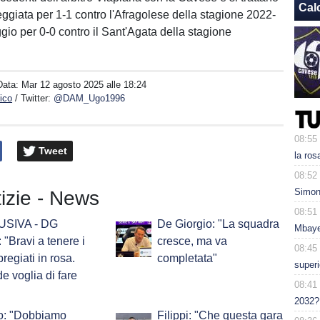
Cal
eggiata per 1-1 contro l'Afragolese della stagione 2022-
gio per 0-0 contro il Sant'Agata della stagione
Data:
Mar 12 agosto 2025 alle 18:24
ico
/ Twitter:
@DAM_Ugo1996
08:55
Tweet
la ros
08:52
Simon
tizie - News
08:51
SIVA - DG
De Giorgio: "La squadra
Mbaye
: "Bravi a tenere i
cresce, ma va
08:45
pregiati in rosa.
completata"
superi
e voglia di fare
08:41
2032?
to: "Dobbiamo
Filippi: "Che questa gara