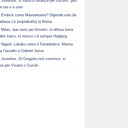
Juventus, si tratta a oltranza per Lucumì: può
re ora o a zero
Endrick come Mastantuono? Dipende solo da
n attesa c'è (soprattutto) la Roma
Milan, due nomi per Amorim: in difesa torna
alità Inaco, in mezzo c'è sempre Hojbjerg
Napoli, Lukaku verso il Fenerbahce: Manna
a l’assalto a Gabriel Jesus
Juventus, Di Gregorio non convince: si
ra per Vicario o Suzuki