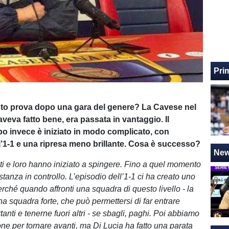
Pri
to prova dopo una gara del genere? La Cavese nel
veva fatto bene, era passata in vantaggio. Il
 invece è iniziato in modo complicato, con
ll’1-1 e una ripresa meno brillante. Cosa è successo?
Ne
ti e loro hanno iniziato a spingere. Fino a quel momento
anza in controllo. L’episodio dell’1-1 ci ha creato uno
ché quando affronti una squadra di questo livello - la
a squadra forte, che può permettersi di far entrare
tanti e tenerne fuori altri - se sbagli, paghi. Poi abbiamo
one per tornare avanti, ma Di Lucia ha fatto una parata