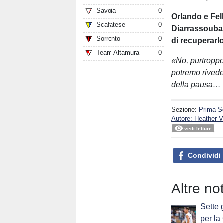
Savoia
0
Orlando e Fel
Scafatese
0
Diarrassouba 
Sorrento
0
di recuperarl
Team Altamura
0
«No, purtroppo
potremo riveder
della pausa… 
Sezione:
Prima S
Autore: Heather Vi
vedi letture
Condividi
Altre no
Sette 
per la