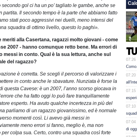
Cal
ro secondo gol ci ha un po’ tagliato le gambe, anche se
n partita. Il secondo tempo è la parte che abbiamo fatto
mo stati poco aggressivi nei duelli, meno intensi del
una squadra di ottimo livello, questo lo paghi».
e meriti alla Casertana, ragazzi molto giovani - come
sse 2007 - hanno comunque retto bene. Ma errori di
 messi in conto. Qual è la sua lettura, anche sul
07:26
ale del ragazzo?
Como. 
zione è corretta. Se scegli il percorso di valorizzare i
07:20
mettere in conto anche le sbavature. Nunziata è forse la
all'In
di questa Cavese: è un 2007, l’anno scorso giocava in
07:15
errore che ha fatto oggi lo può fare tranquillamente
esperi
tore esperto. Ha avuto qualche incertezza in più del
07:10
, ma parliamo di un ragazzo giovanissimo, ed è normale
squadr
averso momenti così. Li avevo già messi in
07:04
viamente meno errori si fanno, meglio è, ma non
di ogg
per colpa sua. Certo, contro una squadra così forte