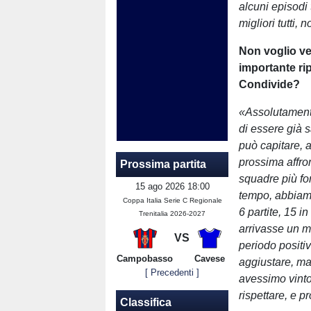
alcuni episodi
migliori tutti, 
Non voglio ved
importante rip
Condivide?
«Assolutament
di essere già s
può capitare, a
prossima affro
Prossima partita
squadre più fo
15 ago 2026 18:00
tempo, abbiamo
Coppa Italia Serie C Regionale
6 partite, 15 in
Trenitalia 2026-2027
arrivasse un 
VS
periodo positi
Campobasso
Cavese
aggiustare, ma
[ Precedenti ]
avessimo vinto
rispettare, e 
Classifica