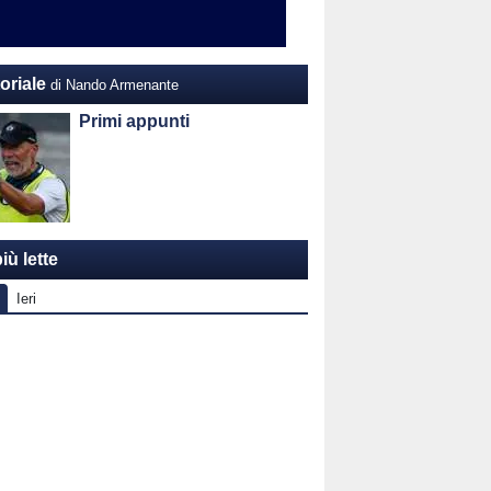
oriale
di Nando Armenante
Primi appunti
iù lette
Ieri