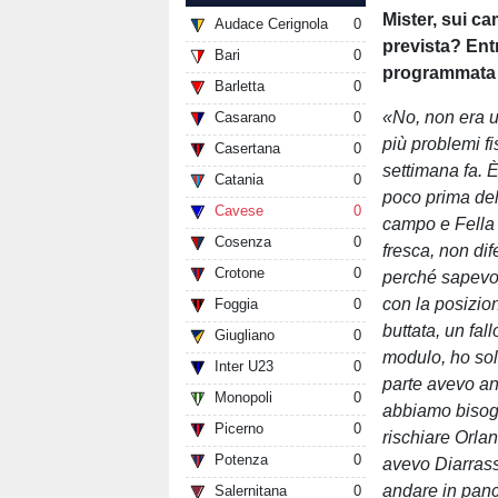
Mister, sui ca
Audace Cerignola
0
prevista? Ent
Bari
0
programmata o
Barletta
0
«No, non era u
Casarano
0
più problemi f
Casertana
0
settimana fa. È
Catania
0
poco prima del
Cavese
0
campo e Fella 
Cosenza
0
fresca, non dif
Crotone
0
perché sapevo 
con la posizio
Foggia
0
buttata, un fa
Giugliano
0
modulo, ho solo
Inter U23
0
parte avevo an
Monopoli
0
abbiamo bisogn
Picerno
0
rischiare Orla
Potenza
0
avevo Diarrass
andare in panch
Salernitana
0