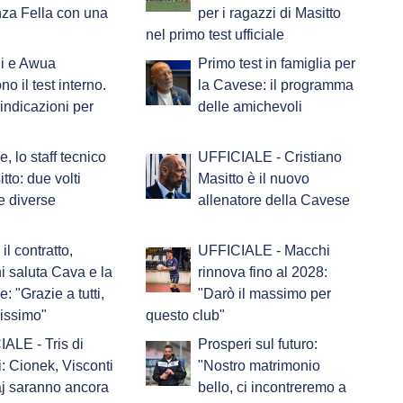
za Fella con una
per i ragazzi di Masitto
nel primo test ufficiale
i e Awua
Primo test in famiglia per
o il test interno.
la Cavese: il programma
indicazioni per
delle amichevoli
, lo staff tecnico
UFFICIALE - Cristiano
tto: due volti
Masitto è il nuovo
e diverse
allenatore della Cavese
il contratto,
UFFICIALE - Macchi
i saluta Cava e la
rinnova fino al 2028:
: "Grazie a tutti,
"Darò il massimo per
nissimo"
questo club"
ALE - Tris di
Prosperi sul futuro:
i: Cionek, Visconti
"Nostro matrimonio
j saranno ancora
bello, ci incontreremo a