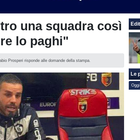
tro una squadra così
Edit
ore lo paghi"
abio Prosperi risponde alle domande della stampa.
Le p
Oggi