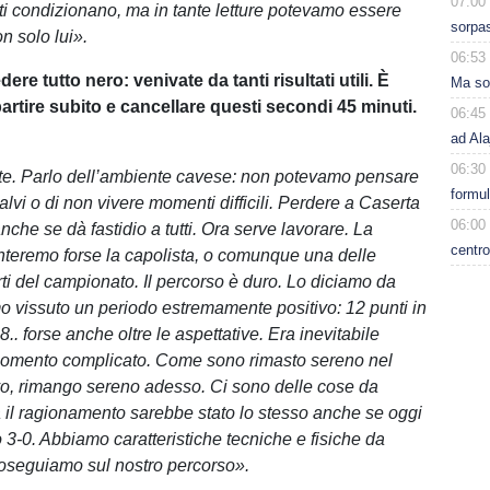
07:00
 ti condizionano, ma in tante letture potevamo essere
sorpas
non solo lui».
06:53
ere tutto nero: venivate da tanti risultati utili. È
Ma sol
artire subito e cancellare questi secondi 45 minuti.
06:45
ad Ala
06:30
e. Parlo dell’ambiente cavese: non potevamo pensare
formu
alvi o di non vivere momenti difficili. Perdere a Caserta
06:00
nche se dà fastidio a tutti. Ora serve lavorare. La
centro
nteremo forse la capolista, o comunque una delle
rti del campionato. Il percorso è duro. Lo diciamo da
 vissuto un periodo estremamente positivo: 12 punti in
 8.. forse anche oltre le aspettative. Era inevitabile
momento complicato. Come sono rimasto sereno nel
vo, rimango sereno adesso. Ci sono delle cose da
 il ragionamento sarebbe stato lo stesso anche se oggi
 3-0. Abbiamo caratteristiche tecniche e fisiche da
proseguiamo sul nostro percorso».