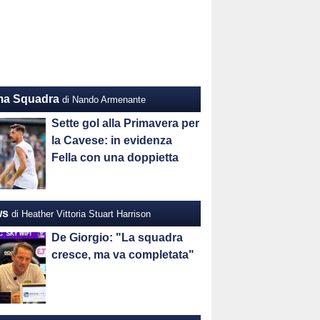
ma Squadra
di Nando Armenante
Sette gol alla Primavera per
la Cavese: in evidenza
Fella con una doppietta
ws
di Heather Vittoria Stuart Harrison
De Giorgio: "La squadra
cresce, ma va completata"