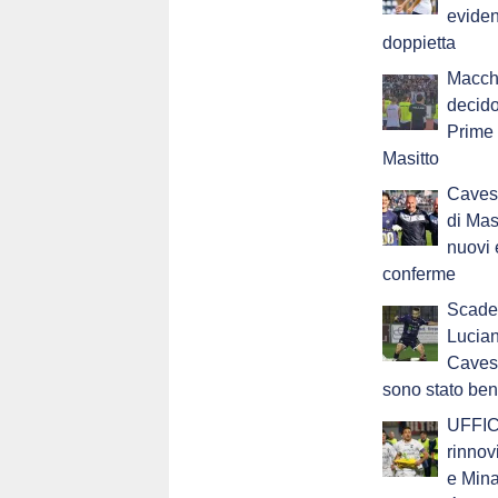
eviden
doppietta
Macch
decidon
Prime 
Masitto
Cavese
di Masi
nuovi 
conferme
Scade 
Lucian
Cavese
sono stato be
UFFICI
rinnov
e Mina