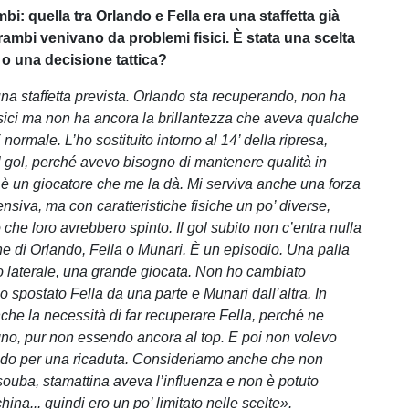
mbi: quella tra Orlando e Fella era una staffetta già
rambi venivano da problemi fisici. È stata una scelta
 una decisione tattica?
na staffetta prevista. Orlando sta recuperando, non ha
isici ma non ha ancora la brillantezza che aveva qualche
 normale. L’ho sostituito intorno al 14’ della ripresa,
 gol, perché avevo bisogno di mantenere qualità in
è un giocatore che me la dà. Mi serviva anche una forza
ensiva, ma con caratteristiche fisiche un po’ diverse,
che loro avrebbero spinto. Il gol subito non c’entra nulla
ne di Orlando, Fella o Munari. È un episodio. Una palla
llo laterale, una grande giocata. Non ho cambiato
 spostato Fella da una parte e Munari dall’altra. In
che la necessità di far recuperare Fella, perché ne
o, pur non essendo ancora al top. E poi non volevo
ndo per una ricaduta. Consideriamo anche che non
ouba, stamattina aveva l’influenza e non è potuto
ina... quindi ero un po’ limitato nelle scelte».