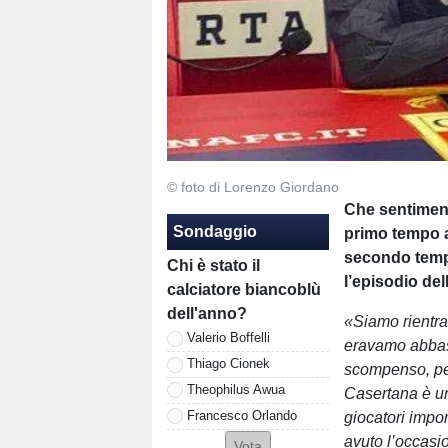
© foto di Lorenzo Giordano
Che sentimen
Sondaggio
primo tempo a
secondo tempo
Chi è stato il
l’episodio de
calciatore biancoblù
dell'anno?
«Siamo rientra
Valerio Boffelli
eravamo abbast
Thiago Cionek
scompenso, per
Theophilus Awua
Casertana è un
Francesco Orlando
giocatori impor
avuto l’occasi