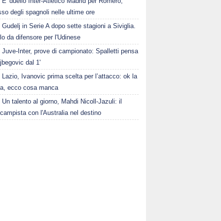
E' duello Inter-Atletico Madrid per Romero,
so degli spagnoli nelle ultime ore
Gudelj in Serie A dopo sette stagioni a Siviglia.
o da difensore per l'Udinese
Juve-Inter, prove di campionato: Spalletti pensa
jbegovic dal 1'
Lazio, Ivanovic prima scelta per l’attacco: ok la
la, ecco cosa manca
Un talento al giorno, Mahdi Nicoll-Jazuli: il
campista con l'Australia nel destino