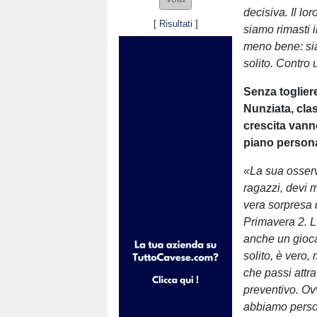
decisiva. Il lo
[
Risultati
]
siamo rimasti i
meno bene: sia
solito. Contro 
Senza toglier
Nunziata, cla
crescita vanno
piano person
«La sua osserva
ragazzi, devi 
vera sorpresa 
Primavera 2. L’
anche un gioca
solito, è vero
che passi attr
preventivo. Ov
abbiamo perso 