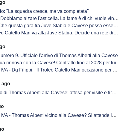
ago
io: "La squadra cresce, ma va completata"
Dobbiamo alzare l'asticella. La fame è di chi vuole vincere"
e questa gara tra Juve Stabia e Cavese possa essere un spot per il futuro"
eo Catello Mari va alla Juve Stabia. Decide una rete di Sandrucci
ago
 numero 9. Ufficiale l'arrivo di Thomas Alberti alla Cavese
a rinnova con la Cavese! Contratto fino al 2028 per lui
g Filippi: "Il Trofeo Catello Mari occasione per unire due popoli nel suo ricordo"
5 ago
 di Thomas Alberti alla Cavese: attesa per visite e firma sul contratto
go
Thomas Alberti vicino alla Cavese? Si attende la risoluzione con il Novara
go