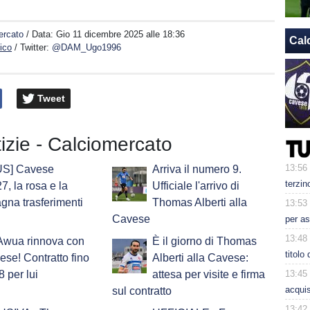
ercato
/ Data:
Gio 11 dicembre 2025 alle 18:36
Cal
ico
/ Twitter:
@DAM_Ugo1996
Tweet
tizie - Calciomercato
13:56
S] Cavese
Arriva il numero 9.
terzin
7, la rosa e la
Ufficiale l'arrivo di
na trasferimenti
Thomas Alberti alla
13:53
Cavese
per as
13:48
Awua rinnova con
È il giorno di Thomas
titolo
ese! Contratto fino
Alberti alla Cavese:
13:45
8 per lui
attesa per visite e firma
acquis
sul contratto
13:42