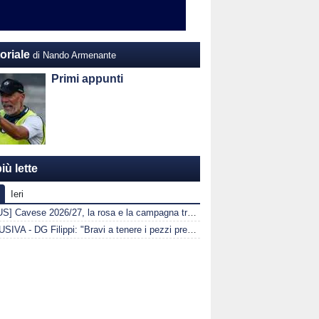
oriale
di Nando Armenante
Primi appunti
iù lette
Ieri
[FOCUS] Cavese 2026/27, la rosa e la campagna trasferimenti
ESCLUSIVA - DG Filippi: "Bravi a tenere i pezzi pregiati in rosa. Masitto? Grande voglia di fare bene"