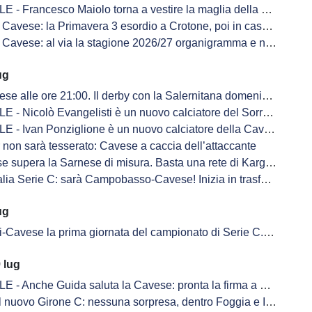
 - Francesco Maiolo torna a vestire la maglia della Cavese
avese: la Primavera 3 esordio a Crotone, poi in casa col Giugliano
avese: al via la stagione 2026/27 organigramma e novità sulle panchine
ug
lle ore 21:00. Il derby con la Salernitana domenica 6 settembre alle ore 15:00
 - Nicolò Evangelisti è un nuovo calciatore del Sorrento
 - Ivan Ponziglione è un nuovo calciatore della Cavese
 non sarà tesserato: Cavese a caccia dell’attaccante
ra la Sarnese di misura. Basta una rete di Kargbo JR a decidere l'allenamento congiunto
rie C: sarà Campobasso-Cavese! Inizia in trasferta la stagione 2026-2027 per gli aquilotti
ug
 prima giornata del campionato di Serie C. Derby con la Salernitana alla terza giornata, si chiude con il Giugliano
 lug
 - Anche Guida saluta la Cavese: pronta la firma a Siracusa
 nuovo Girone C: nessuna sorpresa, dentro Foggia e Inter U23