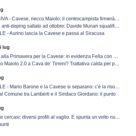
ug
 Cavese, riecco Maiolo: il centrocampista firmerà nelle prossime ore
anti-doping saltato ad ottobre: Davide Munari squalificato 2 anni
E - Aurino lascia la Cavese e passa al Siracusa
 lug
alla Primavera per la Cavese: in evidenza Fella con una doppietta
o 2.0 a Cava de' Tirreni? Trattativa calda per portare il classe 2006 di nuovo in biancoblù
ug
 - Mario Barone e la Cavese si separano: c'è la risoluzione
al Comune tra Lamberti e il Sindaco Giordano: il punto
ug
cercasi: diversi profili al vaglio. E spunta un volto nuovo in ritiro
punti