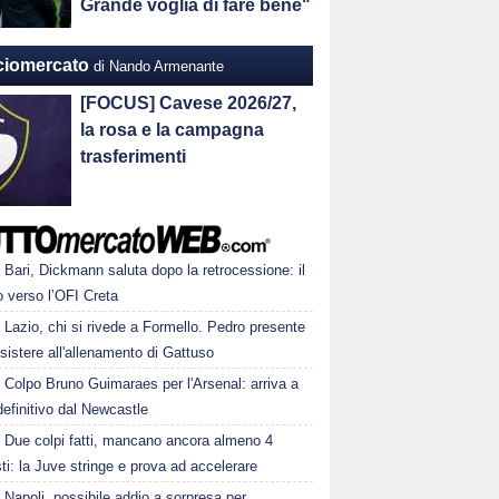
Grande voglia di fare bene"
ciomercato
di Nando Armenante
[FOCUS] Cavese 2026/27,
la rosa e la campagna
trasferimenti
Bari, Dickmann saluta dopo la retrocessione: il
o verso l’OFI Creta
Lazio, chi si rivede a Formello. Pedro presente
sistere all'allenamento di Gattuso
Colpo Bruno Guimaraes per l'Arsenal: arriva a
 definitivo dal Newcastle
Due colpi fatti, mancano ancora almeno 4
ti: la Juve stringe e prova ad accelerare
Napoli, possibile addio a sorpresa per