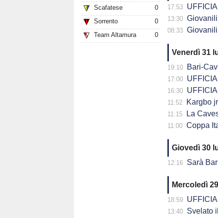
UFFICIALE
17:53
Scafatese
0
Giovanili C
13:30
Sorrento
0
Giovanili C
08:33
Team Altamura
0
Venerdì 31 l
Bari-Cavese a
19:10
UFFICIALE
17:00
UFFICIALE
16:30
Kargbo jr
11:52
La Cavese supe
11:15
Coppa Italia Se
11:00
Giovedì 30 l
Sarà Bari-Cavese la
12:16
Mercoledì 29
UFFICIALE
18:59
Svelato il
13:40