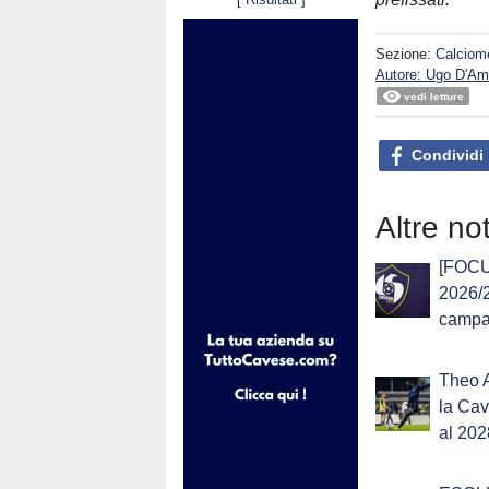
Sezione:
Calciom
Autore: Ugo D'Am
vedi letture
Condividi
Altre no
[FOCU
2026/2
campag
Theo 
la Cav
al 202