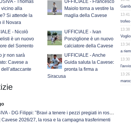
SIVA - Thomas
UFFICIALE - Francesco
Gambar
 vicino alla
Maiolo torna a vestire la
13:41
? Si attende la
maglia della Cavese
trofeo
n il Novara
13:38
IALE - Nicolò
UFFICIALE - Ivan
Voglio
listi è un nuovo
Ponziglione è un nuovo
13:34
tore del Sorrento
calciatore della Cavese
a riem
 jr non sarà
UFFICIALE - Anche
13:30
ato: Cavese a
Guida saluta la Cavese:
l'avvi
 dell’attaccante
pronta la firma a
13:26
Siracusa
maroc
izie
go
 Filippi: "Bravi a tenere i pezzi pregiati in rosa. Masitto? Grande voglia di fare bene"
Cavese 2026/27, la rosa e la campagna trasferimenti