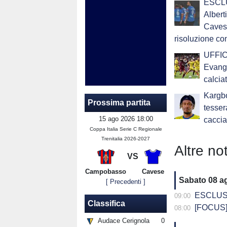
ESCLU
Alberti
Cavese
risoluzione co
UFFIC
Evange
calcia
Kargbo
Prossima partita
tesser
15 ago 2026 18:00
caccia
Coppa Italia Serie C Regionale
Trenitalia 2026-2027
Altre not
VS
Campobasso
Cavese
Sabato 08 a
[ Precedenti ]
ESCLUSIVA - DG
09:00
Classifica
[FOCUS] 
08:00
Audace Cerignola
0