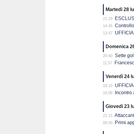
Martedì 28 l
ESCLUSIVA -
21:29
Controllo 
14:45
UFFICIAL
13:47
Domenica 26
Sette gol 
20:40
Francesco Maiol
11:57
Venerdì 24 l
UFFICIALE
19:10
Incontro 
19:08
Giovedì 23 l
Attaccante 
21:15
Primi ap
08:00