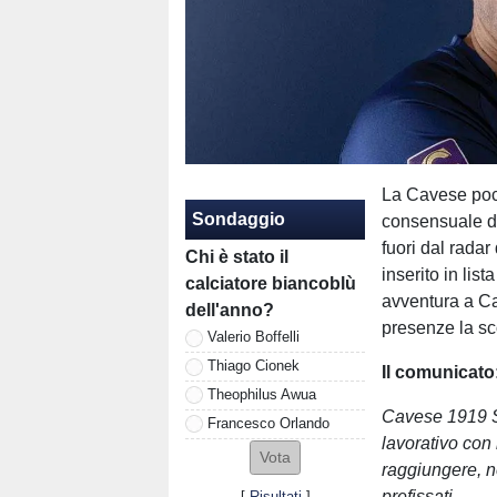
La Cavese poch
Sondaggio
consensuale de
fuori dal radar
Chi è stato il
inserito in lis
calciatore biancoblù
avventura a C
dell'anno?
presenze la sc
Valerio Boffelli
Thiago Cionek
Il comunicato
Theophilus Awua
Cavese 1919 Sr
Francesco Orlando
lavorativo con 
raggiungere, ne
prefissati.
[
Risultati
]