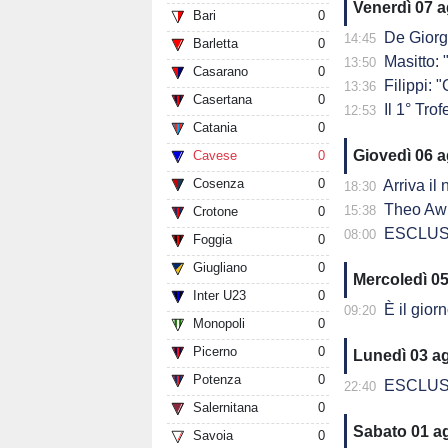
Venerdì 07 
Bari
0
De Giorg
14:45
Barletta
0
Masitto: "
13:50
Casarano
0
Filippi: "Ch
13:36
Casertana
0
Il 1° Trof
12:53
Catania
0
Giovedì 06 
Cavese
0
Cosenza
0
Arriva il
18:30
Theo Awu
15:38
Crotone
0
ESCLUSIVA - D
08:00
Foggia
0
Giugliano
0
Mercoledì 0
Inter U23
0
È il giorno
09:20
Monopoli
0
Picerno
0
Lunedì 03 a
Potenza
0
ESCLUSIVA - 
22:40
Salernitana
0
Sabato 01 a
Savoia
0