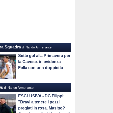
ma Squadra
di Nando Armenante
Sette gol alla Primavera per
la Cavese: in evidenza
Fella con una doppietta
ws
di Nando Armenante
ESCLUSIVA - DG Filippi:
"Bravi a tenere i pezzi
pregiati in rosa. Masitto?