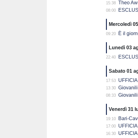
Theo Awu
15:38
ESCLUSIVA - D
08:00
Mercoledì 0
È il giorno
09:20
Lunedì 03 a
ESCLUSIVA - 
22:40
Sabato 01 a
UFFICIALE
17:53
Giovanili C
13:30
Giovanili C
08:33
Venerdì 31 l
Bari-Cavese a
19:10
UFFICIALE
17:00
UFFICIALE
16:30