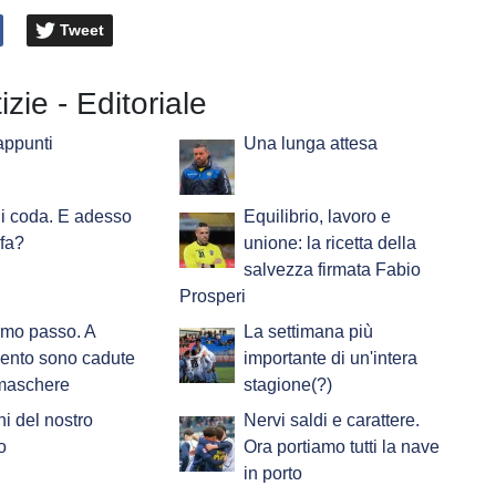
Tweet
izie - Editoriale
appunti
Una lunga attesa
 di coda. E adesso
Equilibrio, lavoro e
 fa?
unione: la ricetta della
salvezza firmata Fabio
Prosperi
imo passo. A
La settimana più
ento sono cadute
importante di un'intera
 maschere
stagione(?)
i del nostro
Nervi saldi e carattere.
o
Ora portiamo tutti la nave
in porto