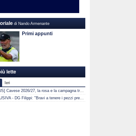
oriale
di Nando Armenante
Primi appunti
iù lette
Ieri
[FOCUS] Cavese 2026/27, la rosa e la campagna trasferimenti
ESCLUSIVA - DG Filippi: "Bravi a tenere i pezzi pregiati in rosa. Masitto? Grande voglia di fare bene"