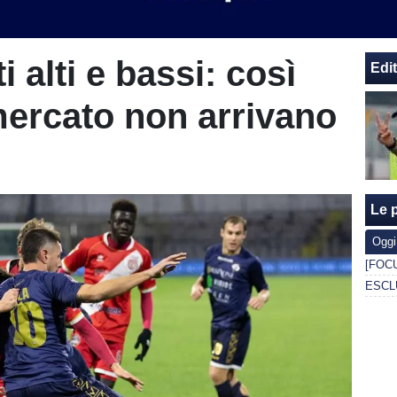
i alti e bassi: così
Edit
mercato non arrivano
Le p
Oggi