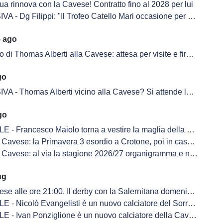
a rinnova con la Cavese! Contratto fino al 2028 per lui
g Filippi: "Il Trofeo Catello Mari occasione per unire due popoli nel suo ricordo"
5 ago
 di Thomas Alberti alla Cavese: attesa per visite e firma sul contratto
go
Thomas Alberti vicino alla Cavese? Si attende la risoluzione con il Novara
go
 - Francesco Maiolo torna a vestire la maglia della Cavese
avese: la Primavera 3 esordio a Crotone, poi in casa col Giugliano
avese: al via la stagione 2026/27 organigramma e novità sulle panchine
ug
lle ore 21:00. Il derby con la Salernitana domenica 6 settembre alle ore 15:00
 - Nicolò Evangelisti è un nuovo calciatore del Sorrento
 - Ivan Ponziglione è un nuovo calciatore della Cavese