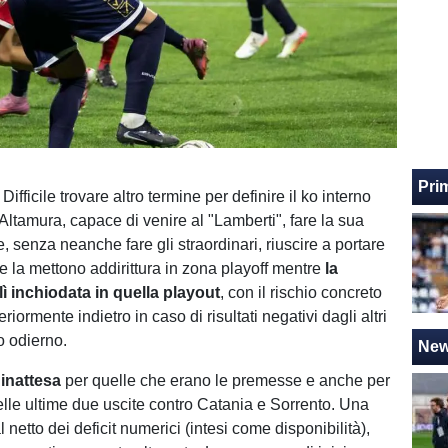
Pri
. Difficile trovare altro termine per definire il ko interno
Altamura, capace di venire al "Lamberti", fare la sua
e, senza neanche fare gli straordinari, riuscire a portare
he la mettono addirittura in zona playoff mentre
la
ì inchiodata in quella playout
, con il rischio concreto
eriormente indietro in caso di risultati negativi dagli altri
o odierno.
Ne
 inattesa
per quelle che erano le premesse e anche per
elle ultime due uscite contro Catania e Sorrento. Una
 netto dei deficit numerici (intesi come disponibilità),