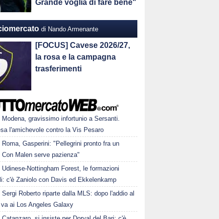
Grande voglia di fare bene"
ciomercato
di Nando Armenante
[FOCUS] Cavese 2026/27,
la rosa e la campagna
trasferimenti
Modena, gravissimo infortunio a Sersanti.
sa l'amichevole contro la Vis Pesaro
Roma, Gasperini: "Pellegrini pronto fra un
 Con Malen serve pazienza"
Udinese-Nottingham Forest, le formazioni
ali: c'è Zaniolo con Davis ed Ekkelenkamp
Sergi Roberto riparte dalla MLS: dopo l'addio al
va ai Los Angeles Galaxy
Catanzaro, si insiste per Dorval del Bari: c'è