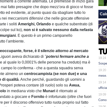
 momenti a corrente alternata. Le premesse di inizio gara
mai fatto presagire che dopo mezz'ora di gioco vi fosse
tto ed evidente, al punto quasi da sbagliare tutto lo
Cal
ia nei meccanismi difensivi che nelle giocate offensive
parte
i soliti
Amerighi, Orlando
e qualche subentrato (di
colpe sul ko),
non si è salvato nessuno dalla nefasta
 murgiani
. E questo è un primo campanello
utto l'ambiente.
occupante, forse, è il silenzio attorno al mercato
Liguori aveva dichiarato di
"
potersi fermare anche a
19:24
se al quale lo 0,0001% delle persone ha creduto) ma è
Sospe
il campo lo conferma - che a questa squadra serva
19:20
nte almeno un
centrocampista (se non due) e una
mese.
 di qualità
. Anche perché, guardando gli uomini a
19:14
Prosperi poteva contare (di ruolo) solo su
Awua,
uffici
iolo
in mediana visto che
Munari
è ritornato ai
19:09
andato a giocare e
Fornito
è infortunato (oltre che fuori
Como 
e per il discorso offensivo tutto ruota proprio sul fatto
19:06