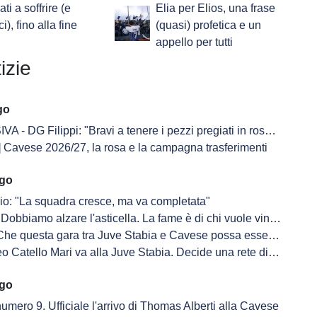
ti a soffrire (e
Elia per Elios, una frase
ci), fino alla fine
(quasi) profetica e un
appello per tutti
izie
go
 Filippi: "Bravi a tenere i pezzi pregiati in rosa. Masitto? Grande voglia di fare bene"
Cavese 2026/27, la rosa e la campagna trasferimenti
ago
io: "La squadra cresce, ma va completata"
Dobbiamo alzare l'asticella. La fame è di chi vuole vincere"
e questa gara tra Juve Stabia e Cavese possa essere un spot per il futuro"
eo Catello Mari va alla Juve Stabia. Decide una rete di Sandrucci
ago
 numero 9. Ufficiale l'arrivo di Thomas Alberti alla Cavese