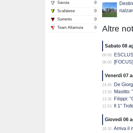
Savoia
0
Destina
rialzar
Scafatese
0
Sorrento
0
Altre not
Team Altamura
0
Sabato 08 a
ESCLUSIVA - DG
09:00
[FOCUS] 
08:00
Venerdì 07 
De Giorg
14:45
Masitto: "
13:50
Filippi: "Ch
13:36
Il 1° Trof
12:53
Giovedì 06 
Arriva il
18:30