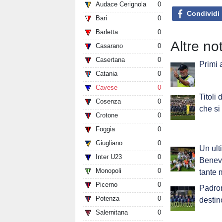
Audace Cerignola
0
Condividi
Bari
0
Barletta
0
Altre not
Casarano
0
Casertana
0
Primi 
Catania
0
Cavese
0
Titoli
Cosenza
0
che si
Crotone
0
Foggia
0
Giugliano
0
Un ult
Inter U23
0
Benev
Monopoli
0
tante
Picerno
0
Padron
Potenza
0
destin
Salernitana
0