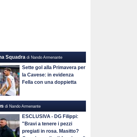
ma Squadra
di Nando Armenante
Sette gol alla Primavera per
la Cavese: in evidenza
Fella con una doppietta
ws
di Nando Armenante
ESCLUSIVA - DG Filippi:
"Bravi a tenere i pezzi
pregiati in rosa. Masitto?