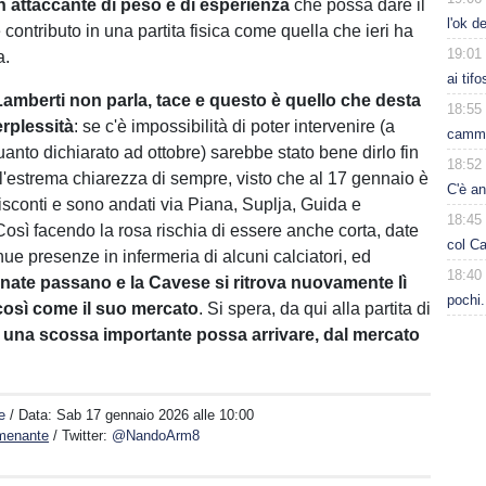
 attaccante di peso e di esperienza
che possa dare il
l'ok d
contributo in una partita fisica come quella che ieri ha
19:01
a.
ai tif
 Lamberti non parla, tace e questo è quello che desta
18:55
erplessità
: se c'è impossibilità di poter intervenire (a
cammi
uanto dichiarato ad ottobre) sarebbe stato bene dirlo fin
18:52
 l'estrema chiarezza di sempre, visto che al 17 gennaio è
C'è a
Visconti e sono andati via Piana, Suplja, Guida e
18:45
Così facendo la rosa rischia di essere anche corta, date
col Ca
ue presenze in infermeria di alcuni calciatori, ed
18:40
rnate passano e la Cavese si ritrova nuovamente lì
pochi.
 così come il suo mercato
. Si spera, da qui alla partita di
e
una scossa importante possa arrivare, dal mercato
e
/ Data:
Sab 17 gennaio 2026 alle 10:00
menante
/ Twitter:
@NandoArm8