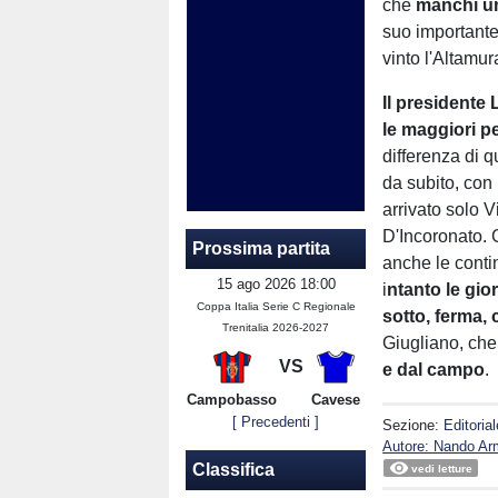
che
manchi un
suo importante 
vinto l'Altamur
Il presidente
le maggiori p
differenza di q
da subito, con
arrivato solo 
D'Incoronato. 
Prossima partita
anche le contin
15 ago 2026 18:00
i
ntanto le gio
Coppa Italia Serie C Regionale
sotto, ferma,
Trenitalia 2026-2027
Giugliano, ch
VS
e dal campo
.
Campobasso
Cavese
[ Precedenti ]
Sezione:
Editorial
Autore: Nando Ar
Classifica
vedi letture