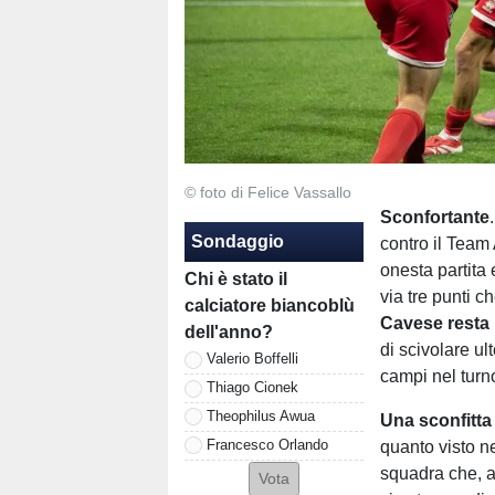
© foto di Felice Vassallo
Sconfortante
Sondaggio
contro il Team 
onesta partita 
Chi è stato il
via tre punti c
calciatore biancoblù
Cavese resta l
dell'anno?
di scivolare ult
Valerio Boffelli
campi nel turn
Thiago Cionek
Theophilus Awua
Una sconfitta
Francesco Orlando
quanto visto n
squadra che, al