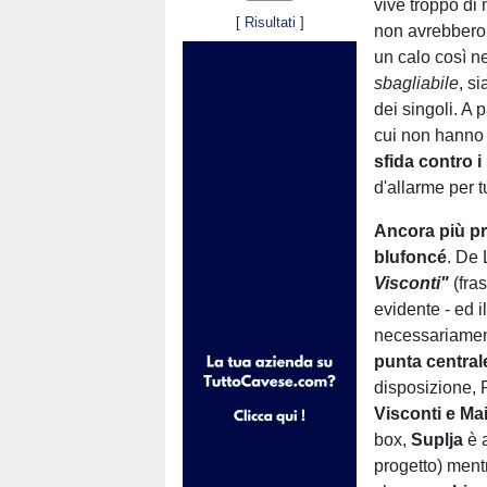
vive troppo di
[
Risultati
]
non avrebbero 
un calo così ne
sbagliabile
, s
dei singoli. A 
cui non hanno 
sfida contro i
d'allarme per t
Ancora più pre
blufoncé
. De 
Visconti"
(fra
evidente - ed 
necessariame
punta centrale
disposizione, 
Visconti e Ma
box,
Suplja
è 
progetto) mentr